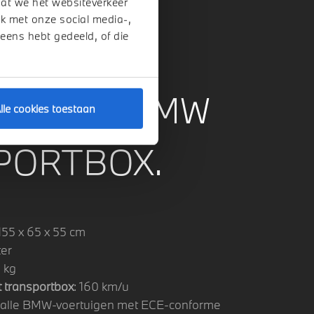
dat we het websiteverkeer
k met onze social media-,
 eens hebt gedeeld, of die
ICATIES BMW
lle cookies toestaan
PORTBOX.
 155 x 65 x 55 cm
ter
5 kg
 transportbox
: 160 km/u
: alle BMW-voertuigen met ECE-conforme