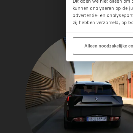
Dit doen we niet alleen om 
kunnen analyseren op de ju
advertentie- en analysepart
zij hebben verzameld, op ba
Alleen noodzakelijke c