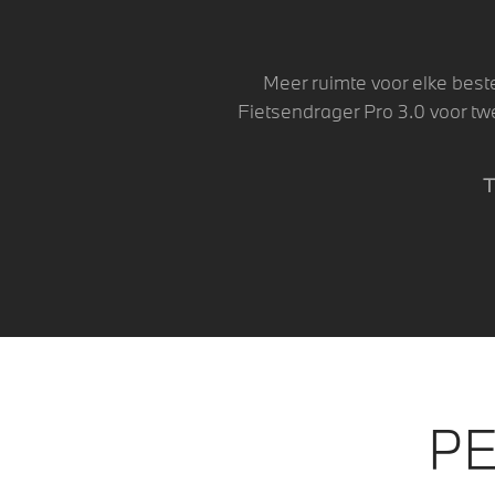
Meer ruimte voor elke best
Fietsendrager Pro 3.0 voor twe
T
PE