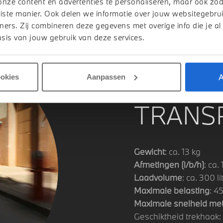
onze content en advertenties te personaliseren, maar ook zo
iste manier. Ook delen we informatie over jouw websitegebrui
ners. Zij combineren deze gegevens met overige info die je al
sis van jouw gebruik van deze services.
SPECIF
A
ookies
Aanpassen
TRANS
Gewicht
: ca. 13 kg
Afmetingen (l/b/h)
: ca.
Laadvolume
: ca. 300 li
Maximale belasting
: 4
Maximale snelheid met
Geschiktheid trekhaak