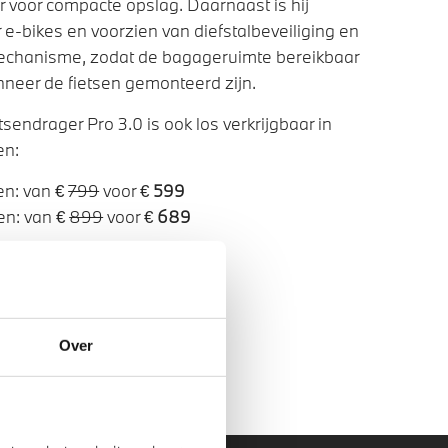
r voor compacte opslag. Daarnaast is hij
 e-bikes en voorzien van diefstalbeveiliging en
echanisme, zodat de bagageruimte bereikbaar
anneer de fietsen gemonteerd zijn.
endrager Pro 3.0 is ook los verkrijgbaar in
en:
sen: van €
799
voor €
599
sen: van €
899
voor €
689
mbinatie actie
tsendrager pro 3.0.
Over