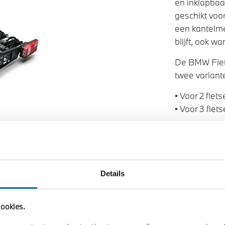
en inklapbaa
geschikt voor
een kantelm
blijft, ook w
De BMW Fiets
twee variant
• Voor 2 fiet
• Voor 3 fiet
Ontdek co
Ontdek fie
Details
ookies.