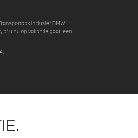
 Transportbox inclusief BMW
, of u nu op vakantie gaat, een
4
.
IE.