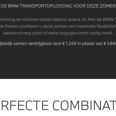
DE BMW TRANSPORTOPLOSSING VOOR DEZE ZOMER
emming en slimmer reizen tijdens iedere rit. Met de BMW
e fietsen profiteert u deze zomer van maximale flexibiliteit
weekend weg plant of extra bagageruimte nodig heeft.
ijdelijk samen verkrijgbaar voor € 1.249 in plaats van €
1.69
RFECTE COMBINAT