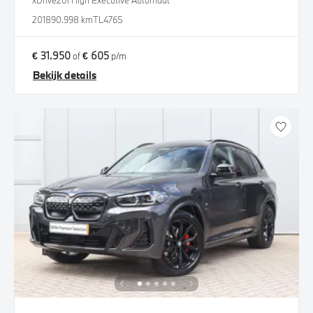
xDrive20i High Executive Automaat
2018
90.998 km
TL476S
€ 31.950
€ 605
of
p/m
Bekijk details