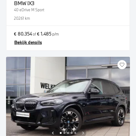
BMW
iX3
40 eDrive M Sport
2026
1 km
€ 80.354
€ 1.485
of
p/m
Bekijk details