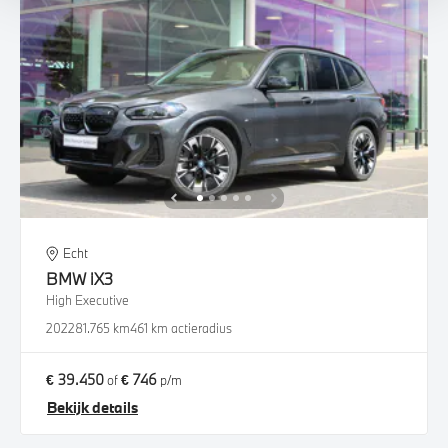
Echt
BMW
iX3
High Executive
2022
81.765 km
461 km actieradius
€ 39.450
€ 746
of
p/m
Bekijk details