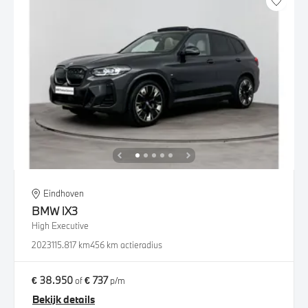
Eindhoven
BMW
iX3
High Executive
2023
115.817 km
456 km actieradius
€ 38.950
€ 737
of
p/m
Bekijk details