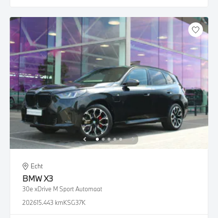
Echt
BMW
X3
30e xDrive M Sport Automaat
2026
15.443 km
KSG37K