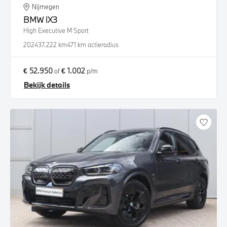
Nijmegen
BMW
iX3
High Executive M Sport
2024
37.222 km
471 km actieradius
€ 52.950
€ 1.002
of
p/m
Bekijk details