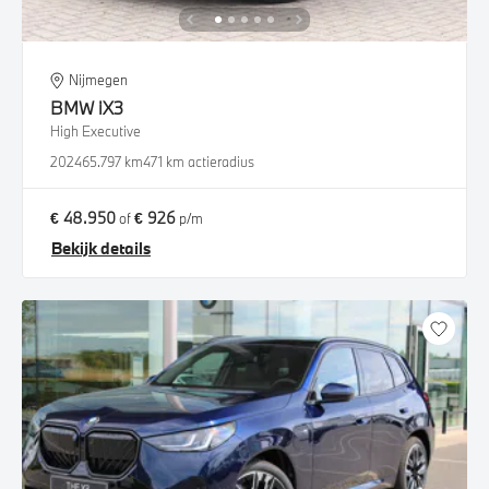
Nijmegen
BMW
iX3
High Executive
2024
65.797 km
471 km actieradius
€ 48.950
€ 926
of
p/m
Bekijk details