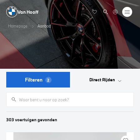
Van Hooff
Homepage
Aanbod
Filteren
Direct Rijden
2
303
voertuigen
gevonden