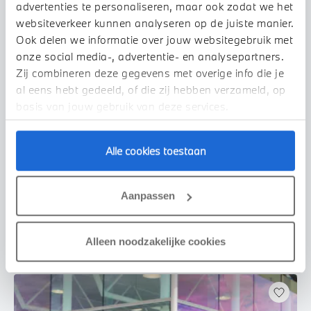
advertenties te personaliseren, maar ook zodat we het
websiteverkeer kunnen analyseren op de juiste manier.
Ook delen we informatie over jouw websitegebruik met
onze social media-, advertentie- en analysepartners.
Zij combineren deze gegevens met overige info die je
al eens hebt gedeeld, of die zij hebben verzameld, op
basis van jouw gebruik van deze services.
Echt
Alle cookies toestaan
BMW
iX3
High Executive
2021
111.361 km
460 km actieradius
Aanpassen
€ 26.950
€ 510
of
p/m
Bekijk details
Alleen noodzakelijke cookies