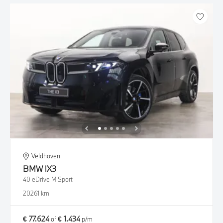
Veldhoven
BMW
iX3
40 eDrive M Sport
2026
1 km
€ 77.624
€ 1.434
of
p/m