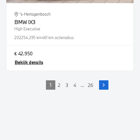
's-Hertogenbosch
BMW
iX3
High Executive
2022
54.295 km
461 km actieradius
€ 42.950
Bekijk details
1
2
3
4
...
26