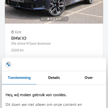
Echt
BMW
X3
30e xDrive M Sport Automaat
2026
1 km
€ 90.103
€ 1.665
of
p/m
Bekijk details
Toestemming
Details
Over
Hey, wij maken gebruik van cookies.
Dit doen we niet alleen om onze content en