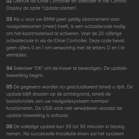
02
Gebruik de iDrive Controller en selecteer in het Control
Display de optie 'Update starten'.
03
Als u voor uw BMW geen geldig abonnement voor
navigatiekaarten (meer) heeft, is een activatiecode nodig
om het kaartmateriaal te activeren. Voer de 20-cijferige
activatiecode in via de iDrive Controller. Deze code bevat
geen cijfers 0 en 1 om verwarring met de letters O en I te
vermijden.
04
Selecteer 'OK' om de invoer te bevestigen. De update-
bewerking begint.
05
De gegevens worden nu geactualiseerd terwijl u rijdt. De
update blijft draaien op de achtergrond, terwijl de
basisfuncties van uw navigatiesysteem normaal
functioneren. De USB-stick niet verwijderen voordat de
update-bewerking is voltooid.
06
De volledige update kan 30 tot 90 minuten in beslag
nemen. Na succesvolle installatie ervan zal het systeem