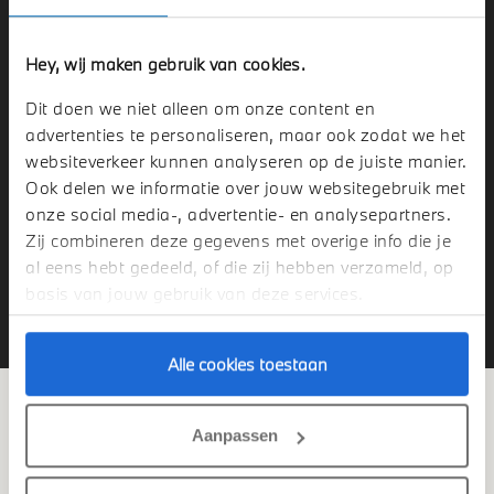
06
De gegevens worden nu geactualiseerd terwijl u rijdt. De
update blijft draaien op de achtergrond, terwijl de
Hey, wij maken gebruik van cookies.
basisfuncties van uw navigatiesysteem normaal
functioneren. De USB-stick niet verwijderen voordat de
Dit doen we niet alleen om onze content en
update-bewerking is voltooid.
advertenties te personaliseren, maar ook zodat we het
07
De volledige update kan 30 tot 90 minuten in beslag
websiteverkeer kunnen analyseren op de juiste manier.
nemen. Na succesvolle installatie ervan zal het systeem
Ook delen we informatie over jouw websitegebruik met
automatisch opnieuw opstarten. Daarna is de update
onze social media-, advertentie- en analysepartners.
voltooid.
Zij combineren deze gegevens met overige info die je
al eens hebt gedeeld, of die zij hebben verzameld, op
basis van jouw gebruik van deze services.
Stel een vraag
Alle cookies toestaan
HET BMW NAVIGATIESYSTEEM – MOVE.
Aanpassen
01
Sluit de USB-stick aan op het navigatiesysteem van uw
BMW. De USB-interface bevindt zich in het