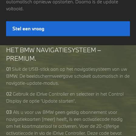
automatisch opnieuw opstarten. Daarna is de update
voltooid.
Stel een vraag
HET BMW NAVIGATIESYSTEEM –
PREMIUM.
01
Sluit de USB-stick aan op het navigatiesysteem van uw
BMW. De beeldschermweergave schakelt automatisch in de
navigatie-update-modus.
02
Gebruik de iDrive Controller en selecteer in het Control
Display de optie 'Update starten'.
03
Als u voor uw BMW geen geldig abonnement voor
navigatiekaarten (meer) heeft, is een activatiecode nodig
om het kaartmateriaal te activeren. Voer de 20-cijferige
activatiecode in via de iDrive Controller. Deze code bevat