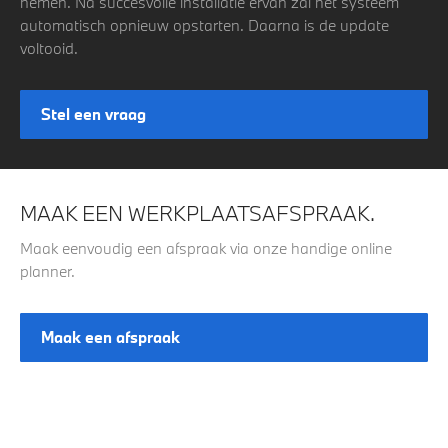
nemen. Na succesvolle installatie ervan zal het systeem
automatisch opnieuw opstarten. Daarna is de update
voltooid.
Stel een vraag
MAAK EEN WERKPLAATSAFSPRAAK.
Maak eenvoudig een afspraak via onze handige online
planner.
Maak een afspraak