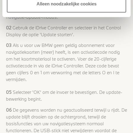
dashboardkastje aan de linkerkant. De
Alleen noodzakelijke cookies
beeldschermweergave schakelt automatisch in de
navigatie-update-modus.
02
Gebruik de iDrive Controller en selecteer in het Control
Display de optie 'Update starten'.
03
Als u voor uw BMW geen geldig abonnement voor
navigatiekaarten (meer) heeft, is een activatiecode nodig
om het kaartmateriaal te activeren. Voer de 20-cijferige
activatiecode in via de iDrive Controller. Deze code bevat
geen cijfers 0 en 1 om verwarring met de letters O en I te
vermijden.
05
Selecteer 'OK' om de invoer te bevestigen. De update-
bewerking begint.
06
De gegevens worden nu geactualiseerd terwijl u rijdt. De
update blijft draaien op de achtergrond, terwijl de
basisfuncties van uw navigatiesysteem normaal
functioneren. De USB-stick niet verwijderen voordat de