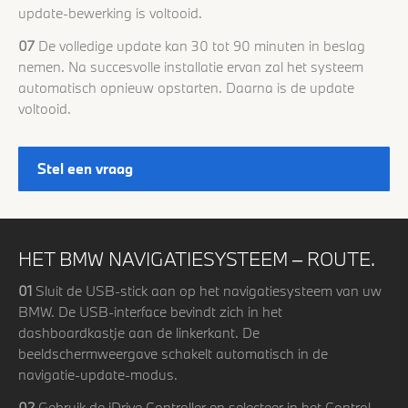
update-bewerking is voltooid.
07
De volledige update kan 30 tot 90 minuten in beslag
nemen. Na succesvolle installatie ervan zal het systeem
automatisch opnieuw opstarten. Daarna is de update
voltooid.
Stel een vraag
HET BMW NAVIGATIESYSTEEM – ROUTE.
01
Sluit de USB-stick aan op het navigatiesysteem van uw
BMW. De USB-interface bevindt zich in het
dashboardkastje aan de linkerkant. De
beeldschermweergave schakelt automatisch in de
navigatie-update-modus.
02
Gebruik de iDrive Controller en selecteer in het Control