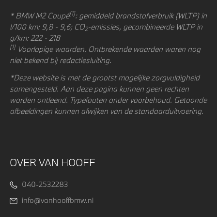
[1]
* BMW M2 Coupé
: gemiddeld brandstofverbruik (WLTP) in
l/100 km: 9,8 - 9,6; CO
-emissies, gecombineerde WLTP in
2
g/km: 222 - 218
[1]
Voorlopige waarden. Ontbrekende waarden waren nog
niet bekend bij redactiesluiting.
*Deze website is met de grootst mogelijke zorgvuldigheid
samengesteld. Aan deze pagina kunnen geen rechten
worden ontleend. Typefouten onder voorbehoud. Getoonde
afbeeldingen kunnen afwijken van de standaarduitvoering.
OVER VAN HOOFF
040-2532283
info@vanhooffbmw.nl