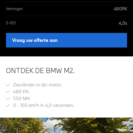
480
PK
Vermogen
4,0
s
0-100
Vraag uw offerte aan
ONTDEK DE BMW M2.
Zescilinder-in-lijn motor.
480 PK.
550 NM.
0 - 100 km/h in 4,0 seconden.