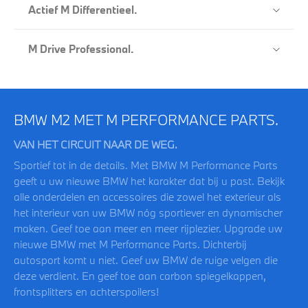
Actief M Differentieel.
M Drive Professional.
BMW M2 MET M PERFORMANCE PARTS.
VAN HET CIRCUIT NAAR DE WEG.
Sportief tot in de details. Met BMW M Performance Parts
geeft u uw nieuwe BMW het karakter dat bij u past. Bekijk
alle onderdelen en accessoires die zowel het exterieur als
het interieur van uw BMW nóg sportiever en dynamischer
maken. Geef toe aan meer en meer rijplezier. Upgrade uw
nieuwe BMW met M Performance Parts. Dichterbij
autosport komt u niet. Geef uw BMW de ruige velgen die
deze verdient. En geef toe aan carbon spiegelkappen,
frontsplitters en achterspoilers!