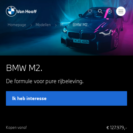
Van Hooff
Homepage
Modellen
M
BMW M2.
BMW M2.
De formule voor pure rijbeleving.
Ik heb interesse
€
127.979
,-
Kopen vanaf