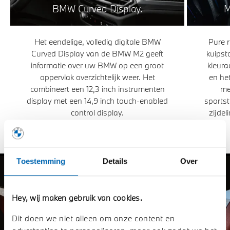
BMW Curved Display.
M
Het eendelige, volledig digitale BMW
Pure r
Curved Display van de BMW M2 geeft
kuipst
informatie over uw BMW op een groot
kleura
oppervlak overzichtelijk weer. Het
en het
combineert een 12,3 inch instrumenten
me
display met een 14,9 inch touch-enabled
sports
control display.
zijde
Toestemming
Details
Over
Hey, wij maken gebruik van cookies.
Dit doen we niet alleen om onze content en