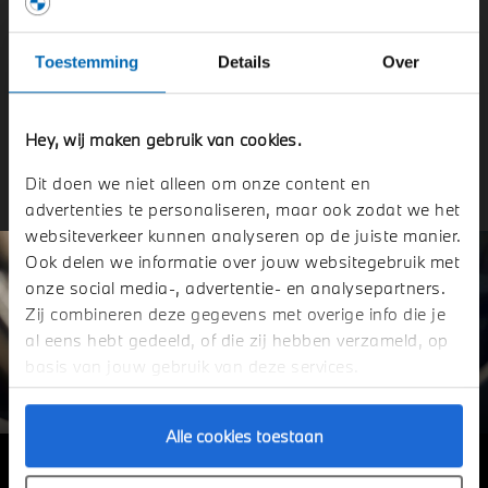
standaard productiemodellen van BMW. 750 Nm koppel,
acceleratie van 0 naar 100 km/h in 3,2 seconden en van 0
Toestemming
Details
Over
naar 200 km/h in 10,6 seconden - BMW M8 Competition
Gran Coupé.
Hey, wij maken gebruik van cookies.
Contact met onze verkoopadviseur
Dit doen we niet alleen om onze content en
advertenties te personaliseren, maar ook zodat we het
websiteverkeer kunnen analyseren op de juiste manier.
Ook delen we informatie over jouw websitegebruik met
onze social media-, advertentie- en analysepartners.
Zij combineren deze gegevens met overige info die je
al eens hebt gedeeld, of die zij hebben verzameld, op
basis van jouw gebruik van deze services.
Alle cookies toestaan
LUXE, WAAR U OOK KIJKT.