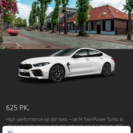
625 PK.
High-performance op zijn best – de M TwinPower Turbo 8-
cilinder benzinemotor met een inhoud van 4,4 liter en 460
kW (625 pk) vermogen is de krachtigste van alle motoren in