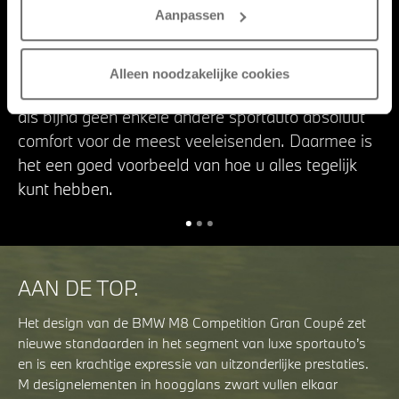
Aanpassen
Twee kwaliteiten, maximaal tot uiting gebracht:
het interieur van de nieuwe BMW M8 Coupé
getuigt op een fascinerende wijze van
Alleen noodzakelijke cookies
meeslepende sportiviteit. Tegelijkertijd biedt het
als bijna geen enkele andere sportauto absoluut
comfort voor de meest veeleisenden. Daarmee is
het een goed voorbeeld van hoe u alles tegelijk
kunt hebben.
AAN DE TOP.
Het design van de BMW M8 Competition Gran Coupé zet
nieuwe standaarden in het segment van luxe sportauto’s
en is een krachtige expressie van uitzonderlijke prestaties.
M designelementen in hoogglans zwart vullen elkaar