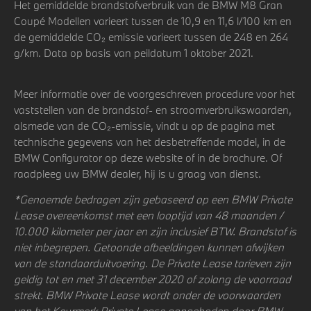
Het gemiddelde brandstofverbruik van de BMW M8 Gran
Coupé Modellen varieert tussen de 10,9 en 11,6 l/100 km en
de gemiddelde CO₂ emissie varieert tussen de 248 en 264
g/km. Data op basis van peildatum 1 oktober 2021.
Meer informatie over de voorgeschreven procedure voor het
vaststellen van de brandstof- en stroomverbruikswaarden,
alsmede van de CO₂-emissie, vindt u op de pagina met
technische gegevens van het desbetreffende model, in de
BMW Configurator op deze website of in de brochure. Of
raadpleeg uw BMW dealer, hij is u graag van dienst.
*Genoemde bedragen zijn gebaseerd op een BMW Private
Lease overeenkomst met een looptijd van 48 maanden /
10.000 kilometer per jaar en zijn inclusief BTW. Brandstof is
niet inbegrepen. Getoonde afbeeldingen kunnen afwijken
van de standaarduitvoering. De Private Lease tarieven zijn
geldig tot en met 31 december 2020 of zolang de voorraad
strekt. BMW Private Lease wordt onder de voorwaarden
van het Keurmerk Private Lease aangeboden door BMW