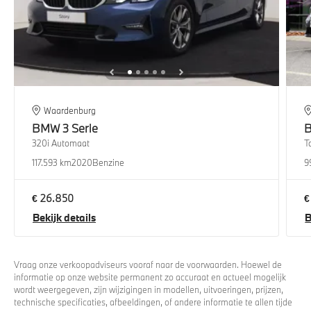
Waardenburg
BMW
3 Serie
320i Automaat
T
117.593 km
2020
Benzine
9
€ 26.850
€
Bekijk details
B
Vraag onze verkoopadviseurs vooraf naar de voorwaarden. Hoewel de
informatie op onze website permanent zo accuraat en actueel mogelijk
wordt weergegeven, zijn wijzigingen in modellen, uitvoeringen, prijzen,
technische specificaties, afbeeldingen, of andere informatie te allen tijde