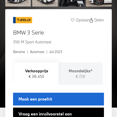
Opslaan
Delen
T-830-JX
BMW 3 Serie
318i M Sport Automaat
Benzine
|
Automaat
|
Juli 2023
Verkoopprijs
Maandelijks*
€ 38.450
€ 728
Maak een proefrit
Vraag een inruilvoorstel aan