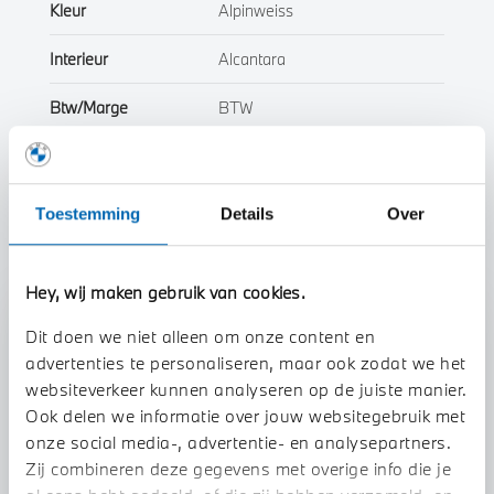
Kleur
Alpinweiss
Interieur
Alcantara
Btw/Marge
BTW
Toon alle eigenschappen
Toestemming
Details
Over
Hey, wij maken gebruik van cookies.
Stap 1 van 3
Dit doen we niet alleen om onze content en
Uw auto inruilen?
advertenties te personaliseren, maar ook zodat we het
websiteverkeer kunnen analyseren op de juiste manier.
Ook delen we informatie over jouw websitegebruik met
onze social media-, advertentie- en analysepartners.
Zij combineren deze gegevens met overige info die je