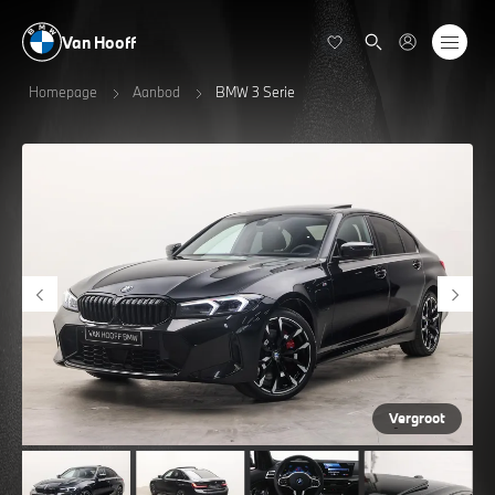
Van Hooff
Homepage
Aanbod
BMW 3 Serie
Vergroot