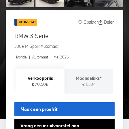
Opslaan
Delen
KHX-93-D
BMW 3 Serie
330e M Sport Automaat
Hybride
|
Automaat
|
Mei 2026
Verkoopprijs
Maandelijks*
€ 70.508
€ 1.334
Maak een proefrit
Vraag een inruilvoorstel aan