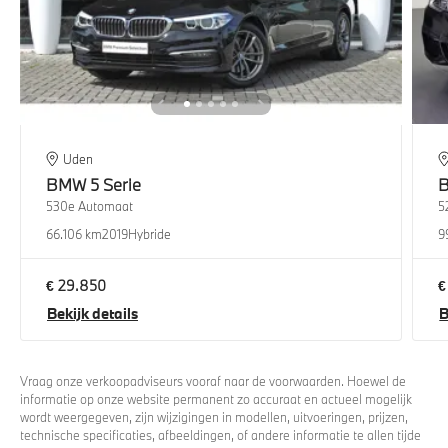
Uden
BMW
5 Serie
530e Automaat
5
66.106 km
2019
Hybride
9
€ 29.850
€
Bekijk details
B
Vraag onze verkoopadviseurs vooraf naar de voorwaarden. Hoewel de
informatie op onze website permanent zo accuraat en actueel mogelijk
wordt weergegeven, zijn wijzigingen in modellen, uitvoeringen, prijzen,
technische specificaties, afbeeldingen, of andere informatie te allen tijde