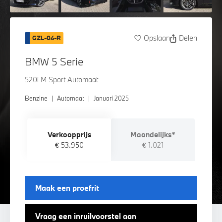
Opslaan
Delen
GZL-04-R
BMW 5 Serie
520i M Sport Automaat
Benzine
|
Automaat
|
Januari 2025
Verkoopprijs
Maandelijks*
€ 53.950
€ 1.021
Maak een proefrit
Vraag een inruilvoorstel aan