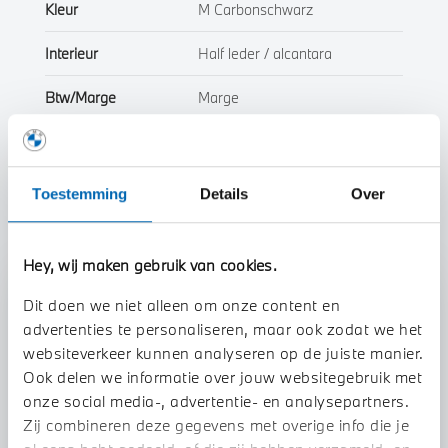
Kleur
M Carbonschwarz
Interieur
Half leder / alcantara
Btw/Marge
Marge
Toon alle eigenschappen
Toestemming
Details
Over
Hey, wij maken gebruik van cookies.
Stap 1 van 3
Dit doen we niet alleen om onze content en
Uw auto inruilen?
advertenties te personaliseren, maar ook zodat we het
websiteverkeer kunnen analyseren op de juiste manier.
Ook delen we informatie over jouw websitegebruik met
onze social media-, advertentie- en analysepartners.
Zij combineren deze gegevens met overige info die je