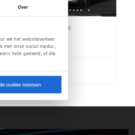
Over
Waardenburg
BMW
iX
dat we het websiteverkeer
xDrive45 M Sport
k met onze social media-,
2026
1 km
 eens hebt gedeeld, of die
€ 106.422
Bekijk details
lle cookies toestaan