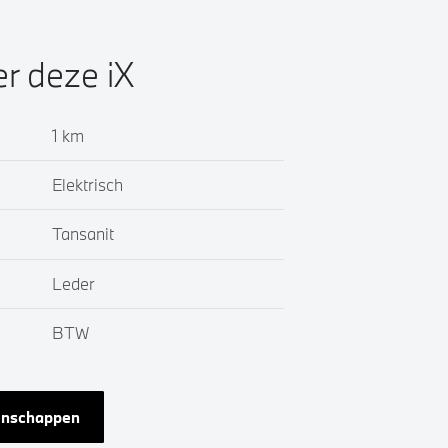
er deze iX
1 km
Elektrisch
Tansanit
Leder
BTW
genschappen