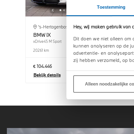
Toestemming
Hey, wij maken gebruik van c
's-Hertogenbosch
's
BMW
iX
BM
Dit doen we niet alleen om 
xDrive45 M Sport
xDriv
kunnen analyseren op de ju
2026
1 km
2026
advertentie- en analysepart
zij hebben verzameld, op ba
€ 104.446
€ 10
Bekijk details
Beki
Alleen noodzakelijke c