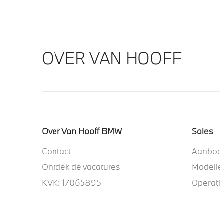
OVER VAN HOOFF
Over Van Hooff BMW
Sales
Contact
Aanbo
Ontdek de vacatures
Modell
KVK: 17065895
Operat