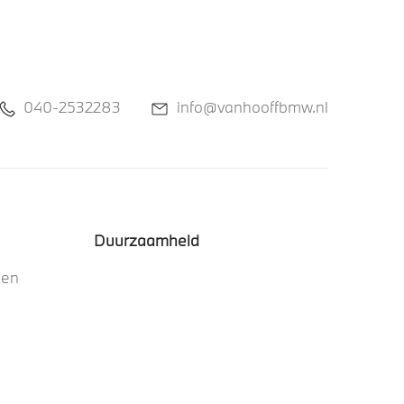
040-2532283
info@vanhooffbmw.nl
Duurzaamheid
nen