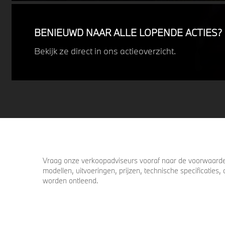
uitdagende weersomstandigheden.
Profiteer nu van
15% voordeel.
BENIEUWD NAAR ALLE LOPENDE ACTIES?
Bekijk ze direct in ons actieoverzicht.
Vraag onze verkoopadviseurs vooraf naar de voorwaarden
modellen, uitvoeringen, prijzen, technische specificatie
worden ontleend.