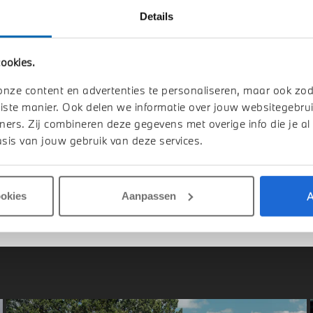
Details
ookies.
-Hertogenbosch
Almelo
W
iX
BMW
iX
onze content en advertenties te personaliseren, maar ook zo
e45 M Sport
xDrive45 M Sport
iste manier. Ook delen we informatie over jouw websitegebrui
1 km
2026
1 km
ners. Zij combineren deze gegevens met overige info die je al
sis van jouw gebruik van deze services.
4.446
€ 105.141
jk details
Bekijk details
A
ookies
Aanpassen