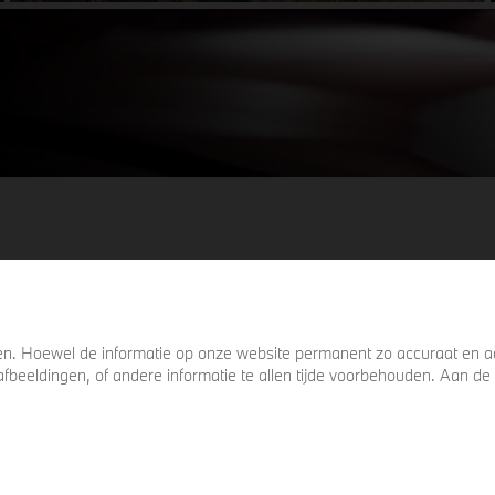
details die ervoor zorgen dat u nog één
keer omkijkt voordat u verder loopt.
. Hoewel de informatie op onze website permanent zo accuraat en act
s, afbeeldingen, of andere informatie te allen tijde voorbehouden. Aan