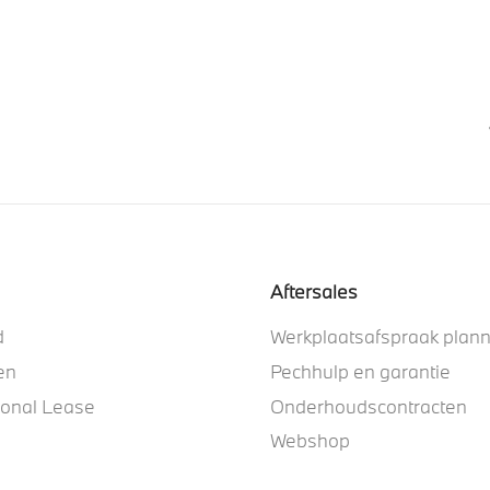
Aftersales
d
Werkplaatsafspraak plan
en
Pechhulp en garantie
ional Lease
Onderhoudscontracten
Webshop