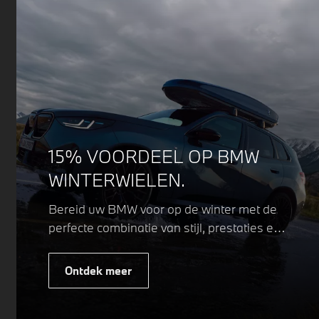
15% VOORDEEL OP BMW
WINTERWIELEN.
Bereid uw BMW voor op de winter met de
perfecte combinatie van stijl, prestaties en
veiligheid. Of u nu kiest voor een sportieve
of elegante look, onze winterwielen zijn
Ontdek meer
ontworpen om uw rijervaring te
optimaliseren, zelfs in de meest