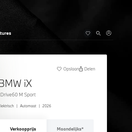
tures
Opslaan
Delen
BMW iX
xDrive60 M Sport
lektrisch
|
Automaat
|
2026
Verkoopprijs
Maandelijks*