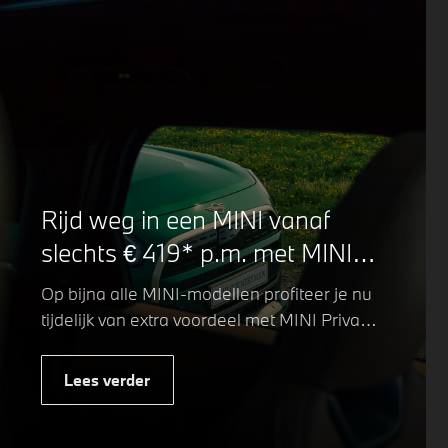
Rijd weg in een MINI vanaf
slechts € 419* p.m. met MINI
Private Lease.
Op bijna alle MINI-modellen profiteer je nu
tijdelijk van extra voordeel met MINI Private
Lease. Zo rijd je al een MINI vanaf € 419*
per maand, in plaats van € 449. Afhankelijk
Lees verder
van de uitvoering kan jouw voordeel nog
verder oplopen.