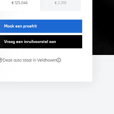
€ 125.046
€ 2.310
Maak een proefrit
Vraag een inruilvoorstel aan
Deze auto staat in Veldhoven