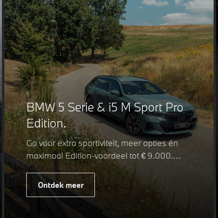
BMW 5 Serie & i5 M Sport Pro
Edition.
Ga voor extra sportiviteit, meer opties én
maximaal Edition-voordeel tot € 9.000.
Fiscaal leverbaar vanaf € 75.347. Met de
BMW 5 Serie & i5 M Sport Pro Edition kiest
Ontdek meer
u voor een rijk uitgeruste uitvoering waarin
juist de details het verschil maken. De