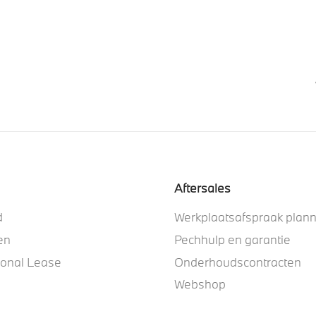
Aftersales
d
Werkplaatsafspraak plan
en
Pechhulp en garantie
ional Lease
Onderhoudscontracten
Webshop