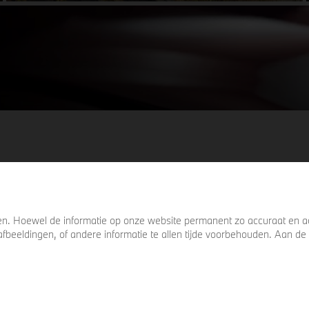
details die ervoor zorgen dat u nog één
keer omkijkt voordat u verder loopt.
. Hoewel de informatie op onze website permanent zo accuraat en act
s, afbeeldingen, of andere informatie te allen tijde voorbehouden. Aan