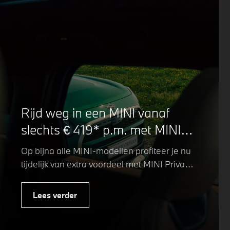
Rijd weg in een MINI vanaf
slechts € 419* p.m. met MINI
Private Lease.
Op bijna alle MINI-modellen profiteer je nu
tijdelijk van extra voordeel met MINI Private
Lease. Zo rijd je al een MINI vanaf € 419*
per maand, in plaats van € 449. Afhankelijk
Lees verder
van de uitvoering kan jouw voordeel nog
verder oplopen.