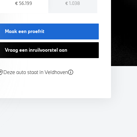
€ 56.199
€ 1.038
Maak een proefrit
Vraag een inruilvoorstel aan
Deze auto staat in Veldhoven