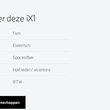
er deze iX1
1 km
Elektrisch
Spacesilber
Half leder / alcantara
BTW
genschappen