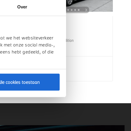
Over
Echt
BMW
iX1
dat we het websiteverkeer
eDrive20 Pure Edition
k met onze social media-,
2026
1 km
 eens hebt gedeeld, of die
€ 46.343
Bekijk details
lle cookies toestaan