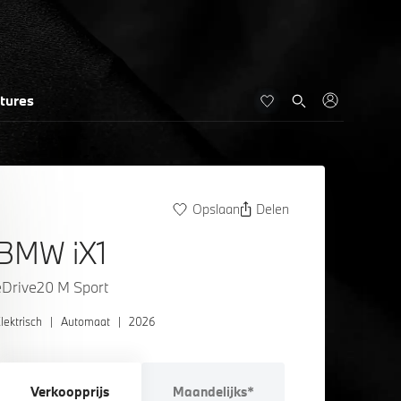
tures
Opslaan
Delen
BMW iX1
eDrive20 M Sport
lektrisch
|
Automaat
|
2026
Verkoopprijs
Maandelijks*