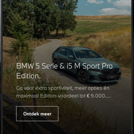
BMW 5 Serie & i5 M Sport Pro
Edition.
Ga voor extra sportiviteit, meer opties én
maximaal Edition-voordeel tot € 9.000.
Fiscaal leverbaar vanaf € 75.347. Met de
BMW 5 Serie & i5 M Sport Pro Edition kiest
Ontdek meer
u voor een rijk uitgeruste uitvoering waarin
juist de details het verschil maken. De