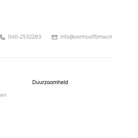
040-2532283
info@vanhooffbmw.nl
Duurzaamheid
nen