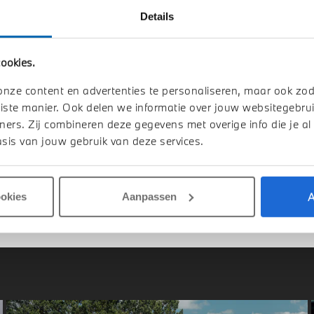
Details
ookies.
-Hertogenbosch
Uden
W
iX1
BMW
iX1
onze content en advertenties te personaliseren, maar ook zo
e20 Pure Edition
eDrive20 Pure Edition
iste manier. Ook delen we informatie over jouw websitegebrui
1 km
2026
1 km
ners. Zij combineren deze gegevens met overige info die je al
sis van jouw gebruik van deze services.
.343
€ 46.343
jk details
Bekijk details
A
ookies
Aanpassen