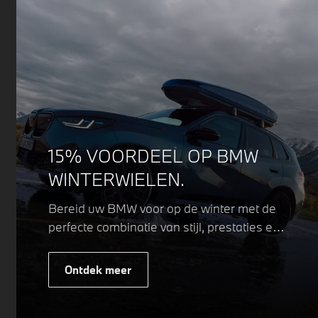
15% VOORDEEL OP BMW
WINTERWIELEN.
Bereid uw BMW voor op de winter met de
perfecte combinatie van stijl, prestaties en
veiligheid. Of u nu kiest voor een sportieve
of elegante look, onze winterwielen zijn
Ontdek meer
ontworpen om uw rijervaring te
optimaliseren, zelfs in de meest