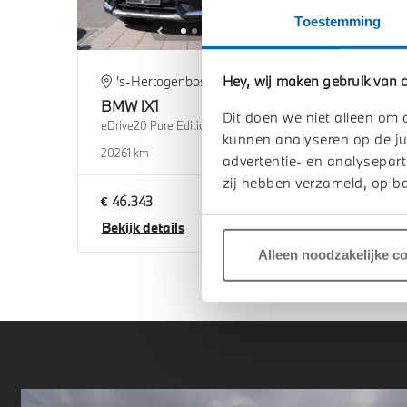
Toestemming
Hey, wij maken gebruik van c
's-Hertogenbosch
's
BMW
iX1
BM
Dit doen we niet alleen om 
eDrive20 Pure Edition
eDriv
kunnen analyseren op de ju
2026
1 km
2026
advertentie- en analysepart
zij hebben verzameld, op ba
€ 46.343
€ 46
Bekijk details
Beki
Alleen noodzakelijke c