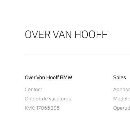
OVER VAN HOOFF
Over Van Hooff BMW
Sales
Contact
Aanbo
Ontdek de vacatures
Modell
KVK: 17065895
Operat