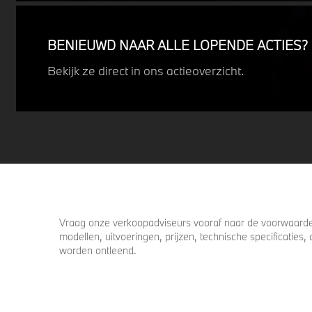
uitdagende weersomstandigheden.
Profiteer nu van
15% voordeel.
BENIEUWD NAAR ALLE LOPENDE ACTIES?
Bekijk ze direct in ons actieoverzicht.
Vraag onze verkoopadviseurs vooraf naar de voorwaarden
modellen, uitvoeringen, prijzen, technische specificatie
worden ontleend.