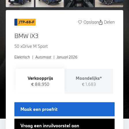
Opslaan
Delen
JTP-68-F
BMW iX3
50 xDrive M Sport
Elektrisch
|
Automaat
|
Januari 2026
Verkoopprijs
Maandelijks*
€ 88.950
€ 1.683
Maak een proefrit
Vraag een inruilvoorstel aan