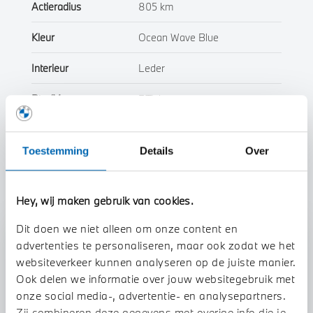
Actieradius
805 km
Kleur
Ocean Wave Blue
Interieur
Leder
Btw/Marge
BTW
Toon alle eigenschappen
Toestemming
Details
Over
Hey, wij maken gebruik van cookies.
Dit doen we niet alleen om onze content en
Stap 1 van 3
advertenties te personaliseren, maar ook zodat we het
Uw auto inruilen?
websiteverkeer kunnen analyseren op de juiste manier.
Ook delen we informatie over jouw websitegebruik met
onze social media-, advertentie- en analysepartners.
Zij combineren deze gegevens met overige info die je