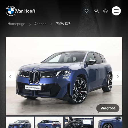
Van Hooff
Homepage
Aanbod
BMW iX3
Vergroot