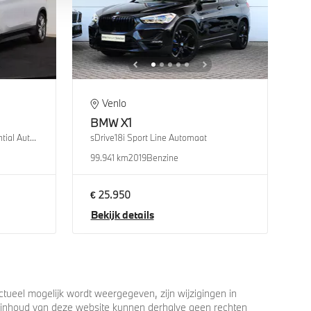
Venlo
BMW
X1
xDrive25e High Executive Essential Automaat
sDrive18i Sport Line Automaat
99.941 km
2019
Benzine
€ 25.950
Bekijk details
ueel mogelijk wordt weergegeven, zijn wijzigingen in
 de inhoud van deze website kunnen derhalve geen rechten