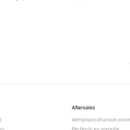
Aftersales
d
Werkplaatsafspraak plan
en
Pechhulp en garantie