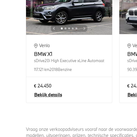
Venlo
Ve
BMW
X1
BM
sDrive20i High Executive xLine Automaat
sDriv
117.121 km
2018
Benzine
90.39
€ 24.450
€ 24
Bekijk details
Beki
Vraag onze verkoopadviseurs vooraf naar de voorwaarden
modellen, uitvoeringen, prijzen, technische specificatie