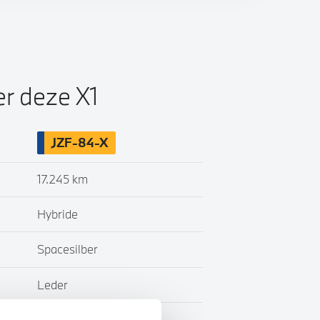
er deze X1
JZF-84-X
17.245 km
Hybride
Spacesilber
Leder
BTW