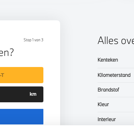
Alles ov
Stap 1 van 3
len?
Kenteken
Kilometerstand
Brandstof
Kleur
Interieur
Btw/Marge