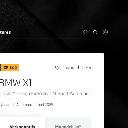
tures
Opslaan
Delen
JZF-84-X
BMW X1
xDrive25e High Executive M Sport Automaat
ybride
|
Automaat
|
Juni 2025
Verkoopprijs
Maandelijks*