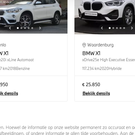
nlo
Waardenburg
W
X1
BMW
X1
e20i xLine Automaat
7 km
2018
Benzine
117.234 km
2020
Hybride
.950
€ 25.850
jk details
Bekijk details
. Hoewel de informatie op onze website permanent zo accuraat en act
s, afbeeldingen, of andere informatie te allen tijde voorbehouden. Aan