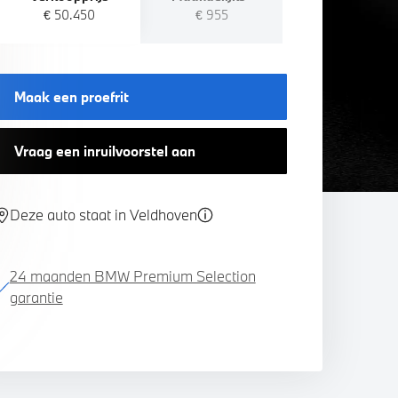
€ 50.450
€ 955
Maak een proefrit
Vraag een inruilvoorstel aan
Deze auto staat in Veldhoven
24 maanden BMW Premium Selection
garantie