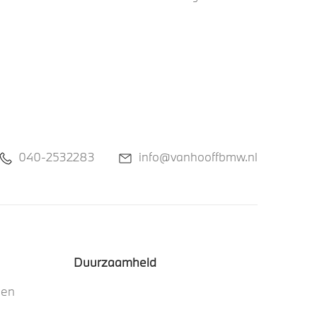
040-2532283
info@vanhooffbmw.nl
Duurzaamheid
nen