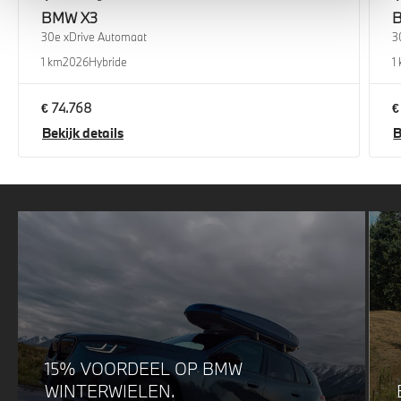
BMW
X3
30e xDrive Automaat
3
1 km
2026
Hybride
1
€ 74.768
€
Bekijk details
B
15% VOORDEEL OP BMW
WINTERWIELEN.