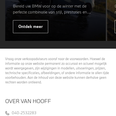
Bereid uw BMW voor op de winter met de
perfecte combinatie van stijl, prestaties en
veiligheid. Of u nu kiest voor een sportieve of
elegante look, onze winterwielen zijn
Ontdek meer
ontworpen om uw rijervaring te optimaliseren,
zelfs in de meest uitdagende
weersomstandigheden. Profiteer nu van
15%
voordeel.
Vraag onze verkoopadviseurs vooraf naar de voorwaarden. Hoewel de
informatie op onze website permanent zo accuraat en actueel mogelijk
wordt weergegeven, zijn wijzigingen in modellen, uitvoeringen, prijzen,
technische specificaties, afbeeldingen, of andere informatie te allen tijde
voorbehouden. Aan de inhoud van deze website kunnen derhalve geen
rechten worden ontleend.
OVER VAN HOOFF
040-2532283