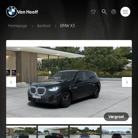
Van Hooff
Homepage
Aanbod
BMW X3
Vergroot