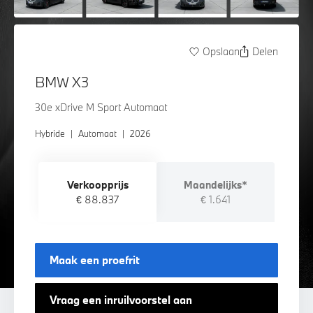
Opslaan
Delen
BMW X3
30e xDrive M Sport Automaat
Hybride
|
Automaat
|
2026
Verkoopprijs
Maandelijks*
€ 88.837
€ 1.641
Maak een proefrit
Vraag een inruilvoorstel aan