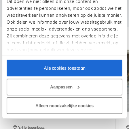
We verrekenen de waarde van uw auto
Dit doen we niet alleen om onze content en
advertenties te personaliseren, maar ook zodat we het
websiteverkeer kunnen analyseren op de juiste manier.
Ook delen we informatie over jouw websitegebruik met
onze social media-, advertentie- en analysepartners.
Deze zijn vergelijkbaar
Zij combineren deze gegevens met overige info die je
al eens hebt gedeeld, of die zij hebben verzameld, op
1,99% renteactie
basis van jouw gebruik van deze services.
Alle cookies toestaan
Aanpassen
Alleen noodzakelijke cookies
's-Hertogenbosch