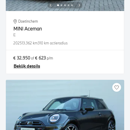
Doetinchem
MINI
Aceman
E
2025
13.362 km
310 km actieradius
€ 32.950
€ 623
of
p/m
Bekijk details