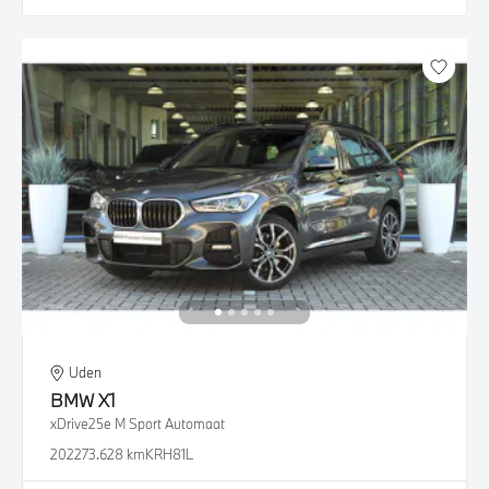
Uden
BMW
X1
xDrive25e M Sport Automaat
2022
73.628 km
KRH81L