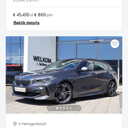
2024
42.290 km
€ 45.450
€ 860
of
p/m
Bekijk details
's-Hertogenbosch