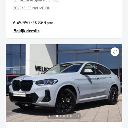
xDrive25e M Sport Automaat
2025
43.133 km
HVB18K
€ 45.950
€ 869
of
p/m
Bekijk details