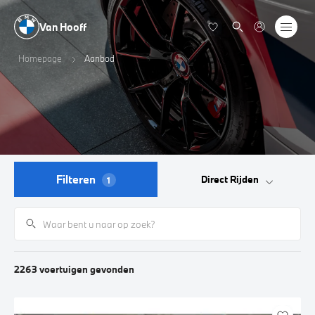
Van Hooff
Homepage
Aanbod
Filteren
Direct Rijden
1
2263
voertuigen
gevonden