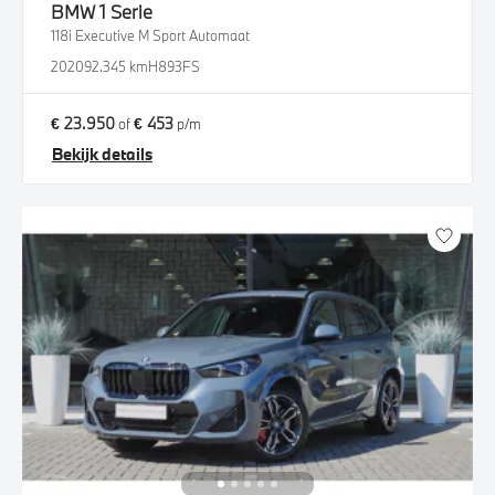
BMW
1 Serie
118i Executive M Sport Automaat
2020
92.345 km
H893FS
€ 23.950
€ 453
of
p/m
Bekijk details