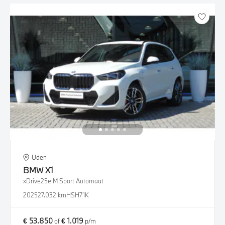
Uden
BMW
X1
xDrive25e M Sport Automaat
2025
27.032 km
HSH71K
€ 53.850
€ 1.019
of
p/m