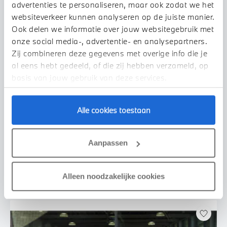
advertenties te personaliseren, maar ook zodat we het
websiteverkeer kunnen analyseren op de juiste manier.
Ook delen we informatie over jouw websitegebruik met
onze social media-, advertentie- en analysepartners.
Zij combineren deze gegevens met overige info die je
al eens hebt gedeeld, of die zij hebben verzameld, op
basis van jouw gebruik van deze services.
Uden
Alle cookies toestaan
BMW
iX2
xDrive30 M Sport
2026
2.500 km
455 km actieradius
Aanpassen
€ 69.950
€ 1.324
of
p/m
Bekijk details
Alleen noodzakelijke cookies