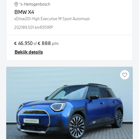
's-Hertogenbosch
BMW
X4
xDrive20i High Executive M Sport Automaat
2021
89.501 km
R351RP
€ 46.950
€ 888
of
p/m
Bekijk details