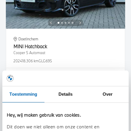
Doetinchem
MINI
Hatchback
Cooper S Automaat
2024
18.306 km
GLG69S
€ 36.950
€ 699
of
p/m
Bekijk details
Toestemming
Details
Over
Hey, wij maken gebruik van cookies.
Dit doen we niet alleen om onze content en