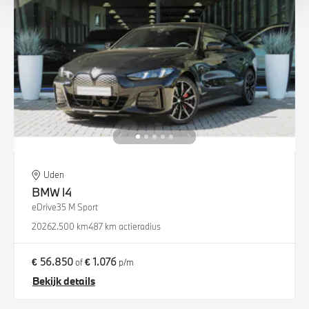
Uden
BMW
i4
eDrive35 M Sport
2026
2.500 km
487 km actieradius
€ 56.850
€ 1.076
of
p/m
Bekijk details