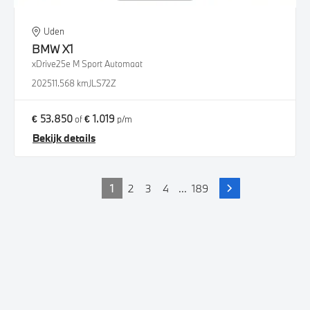
Uden
BMW
X1
xDrive25e M Sport Automaat
2025
11.568 km
JLS72Z
€ 53.850
€ 1.019
of
p/m
Bekijk details
1
2
3
4
...
189