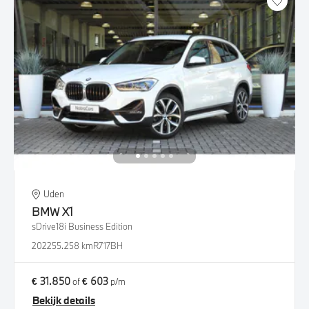
Uden
BMW
X1
sDrive18i Business Edition
2022
55.258 km
R717BH
€ 31.850
€ 603
of
p/m
Bekijk details