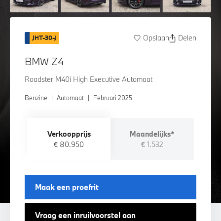
Opslaan
Delen
JHT-30-J
BMW Z4
Roadster M40i High Executive Automaat
Benzine
|
Automaat
|
Februari 2025
Verkoopprijs
Maandelijks*
€ 80.950
€ 1.532
Maak een proefrit
Vraag een inruilvoorstel aan