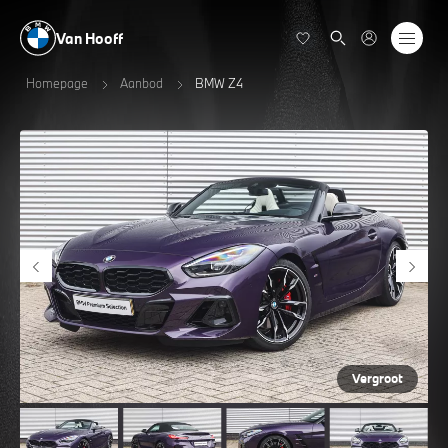
Van Hooff
Homepage
Aanbod
BMW Z4
Vergroot