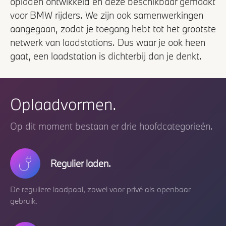
opladen ontwikkeld en deze beschikbaar gemaakt
voor BMW rijders. We zijn ook samenwerkingen
aangegaan, zodat je toegang hebt tot het grootste
netwerk van laadstations. Dus waar je ook heen
gaat, een laadstation is dichterbij dan je denkt.
Oplaadvormen.
Op dit moment bestaan er drie hoofdcategorieën.
Regulier laden.
De reguliere laadpaal, zowel voor privé als openbaar
gebruik.