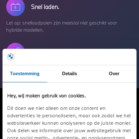
Snel laden.
Let op: snellaadpalen zijn meestal niet geschikt voor
hybride modellen.
Thuis laden.
Van het stopcontact, naar wallbox, tot laadpaal in de
Toestemming
Details
Over
voortuin.
Hey, wij maken gebruik van cookies.
De laadmogelijkheden
Dit doen we niet alleen om onze content en
uitgelegd.
advertenties te personaliseren, maar ook zodat we het
websiteverkeer kunnen analyseren op de juiste manier.
Een nadere toelichting over oplaadvormen.
Ook delen we informatie over jouw websitegebruik met
onze social media-, advertentie- en analysepartners.