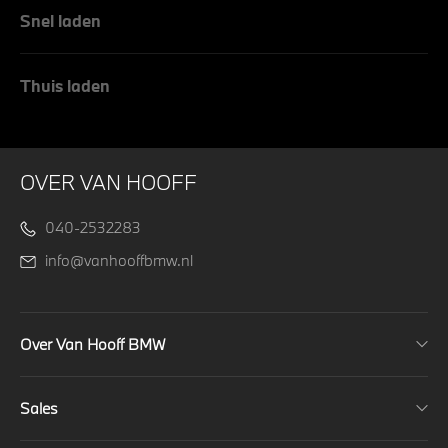
Snel laden
Thuis laden
OVER VAN HOOFF
040-2532283
info@vanhooffbmw.nl
Over Van Hooff BMW
Sales