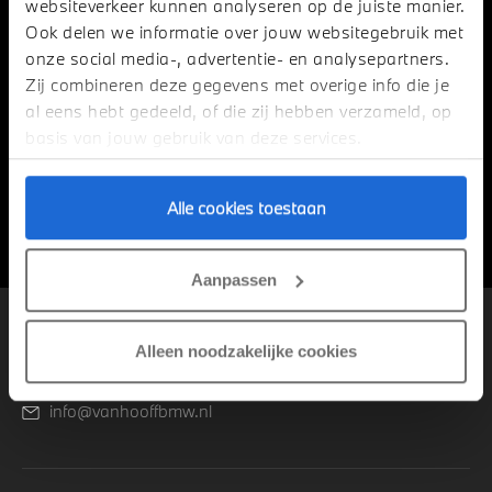
websiteverkeer kunnen analyseren op de juiste manier.
Ook delen we informatie over jouw websitegebruik met
onze social media-, advertentie- en analysepartners.
Zij combineren deze gegevens met overige info die je
Telefoonnummer*
al eens hebt gedeeld, of die zij hebben verzameld, op
basis van jouw gebruik van deze services.
Alle cookies toestaan
Aanmelden
Aanpassen
OVER VAN HOOFF
Alleen noodzakelijke cookies
040-2532283
info@vanhooffbmw.nl