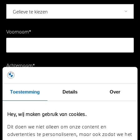
Voornaam*
Achternaam*
Toestemming
Details
Over
Aantal personen*
Hey, wij maken gebruik van cookies.
Dit doen we niet alleen om onze content en
E-mailadres*
advertenties te personaliseren, maar ook zodat we het